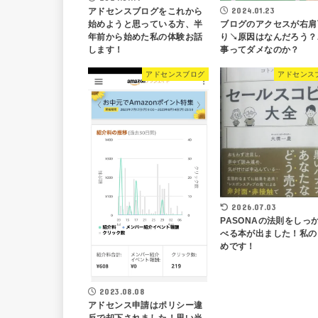
2024.01.23
アドセンスブログをこれから
ブログのアクセスが右肩
始めようと思っている方、半
り↘原因はなんだろう？
年前から始めた私の体験お話
事ってダメなのか？
します！
アドセンスブログ
アドセンス
2026.07.03
PASONAの法則をしっ
べる本が出ました！私の
めです！
2023.08.08
アドセンス申請はポリシー違
反で却下されました！思い当