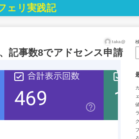
フェリ実践記
taka@
、記事数8でアドセンス申請