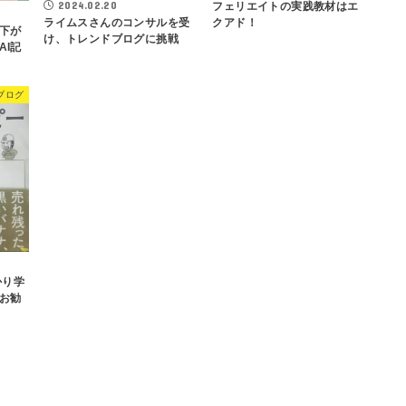
2024.02.20
フェリエイトの実践教材はエ
クアド！
ライムスさんのコンサルを受
下が
け、トレンドブログに挑戦
AI記
ブログ
かり学
お勧